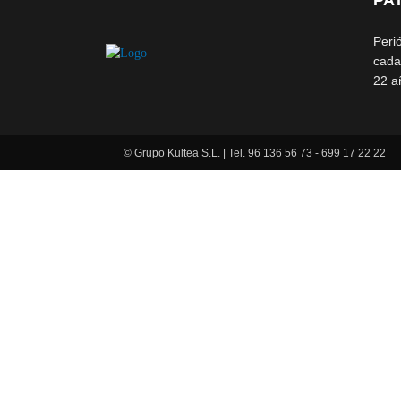
PA
Peri
cada
22 a
© Grupo Kultea S.L. | Tel. 96 136 56 73 - 699 17 22 22