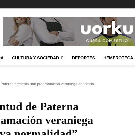
DA
CULTURA Y SOCIEDAD
DEPORTES
HEMEROTECA
 Paterna presenta una programación veraniega adaptada...
entud de Paterna
ramación veraniega
eva normalidad”