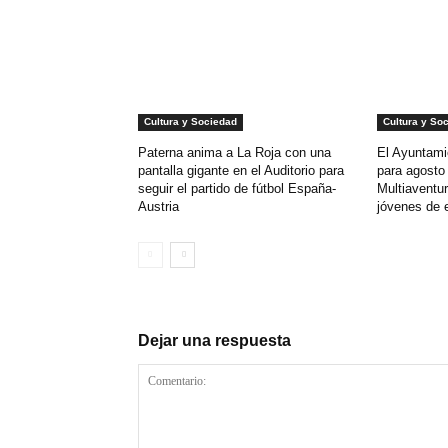
Cultura y Sociedad
Cultura y So
Paterna anima a La Roja con una
El Ayuntami
pantalla gigante en el Auditorio para
para agost
seguir el partido de fútbol España-
Multiaventur
Austria
jóvenes de 
Dejar una respuesta