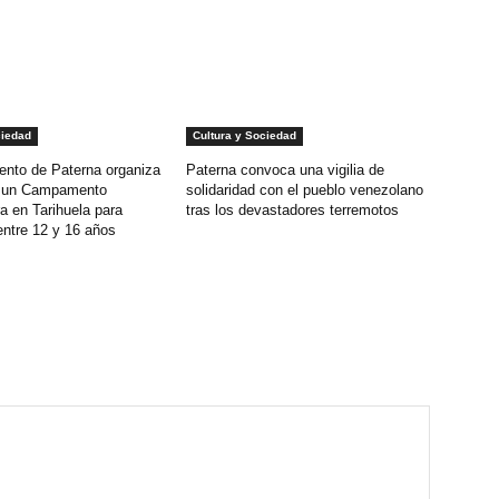
ciedad
Cultura y Sociedad
ento de Paterna organiza
Paterna convoca una vigilia de
o un Campamento
solidaridad con el pueblo venezolano
a en Tarihuela para
tras los devastadores terremotos
entre 12 y 16 años