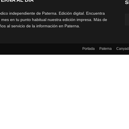
TERNA AL DÍA
S
ódico independiente de Paterna. Edición digital. Encuentra
 mes en tu punto habitual nuestra edición impresa. Más de
ños al servicio de la información en Paterna.
Portada
Paterna
Canyad