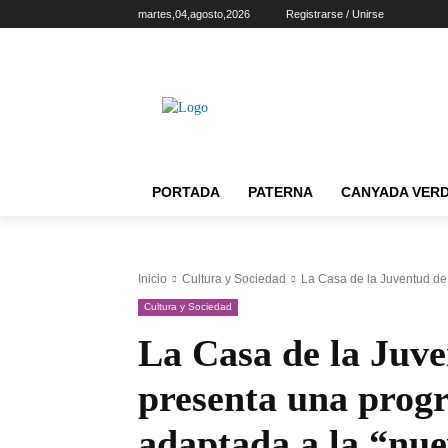
martes,04,agosto,2026
Registrarse / Unirse
PORTADA
PATERNA
CANYADA VER
Inicio
Cultura y Sociedad
La Casa de la Juventud de
Cultura y Sociedad
La Casa de la Juv
presenta una prog
adaptada a la “nu