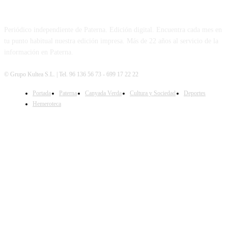
PATERNA AL DÍA
Periódico independiente de Paterna. Edición digital. Encuentra cada mes en
tu punto habitual nuestra edición impresa. Más de 22 años al servicio de la
información en Paterna.
© Grupo Kultea S.L. | Tel. 96 136 56 73 - 699 17 22 22
Portada
Paterna
Canyada Verda
Cultura y Sociedad
Deportes
SÍGUENOS
Hemeroteca