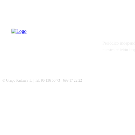
PATERNA AL
Periódico independ
nuestra edición im
© Grupo Kultea S.L. | Tel. 96 136 56 73 - 699 17 22 22