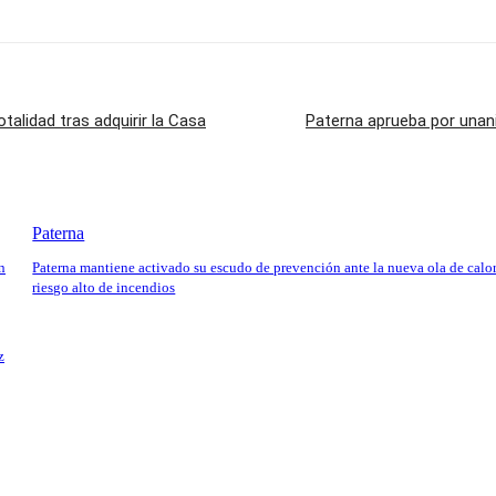
talidad tras adquirir la Casa
Paterna aprueba por unan
Paterna
n
Paterna mantiene activado su escudo de prevención ante la nueva ola de calor
riesgo alto de incendios
z