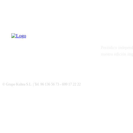
PATERNA AL
Periódico independ
nuestra edición im
© Grupo Kultea S.L. | Tel. 96 136 56 73 - 699 17 22 22