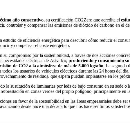
écimo año consecutivo
,
su certificación CO2Zero que acredita el
esfu
ucir, controlar y compensar las emisiones de dióxido de carbono en el de
n estudio de eficiencia energética para descubrir cómo reducir el consumo
educir y compensar el coste energético.
 su compromiso por la sostenibilidad, a través de dos acciones concretas
las necesidades eléctricas de Asivalco,
produciendo y consumiendo su 
emisión de CO2 a la atmósfera de más de 5.000 kg/año
. La segunda d
a todos los usuarios de vehículos eléctricos durante las 24 horas del dí
 aprovechamiento de residuos, que espera puedan implantarse en los próx
do la sustitución de luminarias por leds de bajo consumo en su sede o l
 reforestación en zonas verdes del propio polígono, principalmente en la 
acciones en favor de la sostenibilidad en las áreas empresariales debe se
 avanzando desde hace una década lo que nos hace sentirnos satisfecho