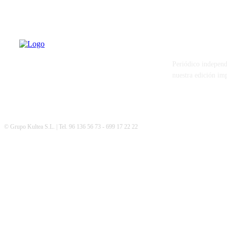
PATERNA AL
Periódico independ
nuestra edición im
© Grupo Kultea S.L. | Tel. 96 136 56 73 - 699 17 22 22