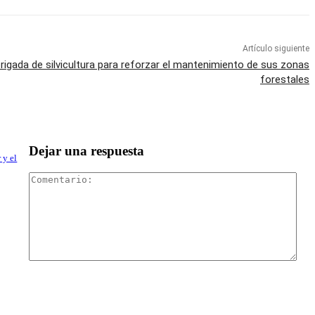
Artículo siguiente
brigada de silvicultura para reforzar el mantenimiento de sus zonas
forestales
Dejar una respuesta
 y el
Com