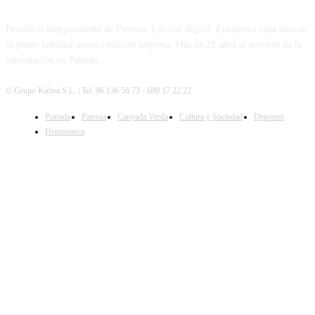
Periódico independiente de Paterna. Edición digital. Encuentra cada mes en
tu punto habitual nuestra edición impresa. Más de 22 años al servicio de la
información en Paterna.
© Grupo Kultea S.L. | Tel. 96 136 56 73 - 699 17 22 22
Portada
Paterna
Canyada Verda
Cultura y Sociedad
Deportes
SÍGUENOS
Hemeroteca