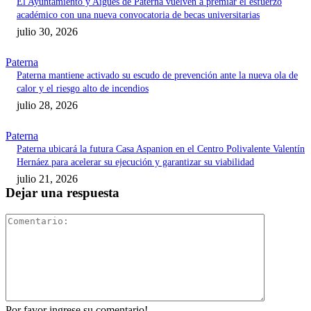
El Ayuntamiento y Aigües de Paterna vuelven a premiar el esfuerzo
académico con una nueva convocatoria de becas universitarias
julio 30, 2026
Paterna
Paterna mantiene activado su escudo de prevención ante la nueva ola de
calor y el riesgo alto de incendios
julio 28, 2026
Paterna
Paterna ubicará la futura Casa Aspanion en el Centro Polivalente Valentín
Hernáez para acelerar su ejecución y garantizar su viabilidad
julio 21, 2026
Dejar una respuesta
Comentari
Por favor ingrese su comentario!