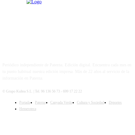
PATERNA AL DÍA
Periódico independiente de Paterna. Edición digital. Encuentra cada mes en
tu punto habitual nuestra edición impresa. Más de 22 años al servicio de la
información en Paterna.
© Grupo Kultea S.L. | Tel. 96 136 56 73 - 699 17 22 22
Portada
Paterna
Canyada Verda
Cultura y Sociedad
Deportes
SÍGUENOS
Hemeroteca