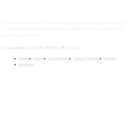
PATERNA AL DÍA
Periódico independiente de Paterna. Edición digital. Encuentra cada mes en
tu punto habitual nuestra edición impresa. Más de 22 años al servicio de la
información en Paterna.
© Grupo Kultea S.L. | Tel. 96 136 56 73 - 699 17 22 22
Portada
Paterna
Canyada Verda
Cultura y Sociedad
Deportes
SÍGUENOS
Hemeroteca