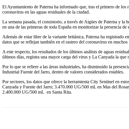
El Ayuntamiento de Paterna ha informado que, tras el primero de los ra
coronavirus en las aguas residuales de la ciudad.
La semana pasada, el consistorio, a través de Aigües de Paterna y la
en una de las primeras de toda España en monitorizar la presencia de e
Además de estar libre de la variante británica, Paterna ha registrado 
datos que se reflejan también en el rastreo del coronavirus en muchos d
A este respecto, los resultados de los últimos análisis de aguas res
últimos días, registra una mayor carga del virus y La Canyada la que
Por lo que se refiere a las áreas industriales, ha disminuido la prese
Industrial Fuente del Jarro, dentro de valores considerados estables.
Por sectores, los datos que ofrece la herramienta City Sentinel e
Canyada y Fuente del Jarro; 3.470.000 UG/500 mL en Mas del Rosa
2.400.000 UG/500 mL en Santa Rita.
Cuota