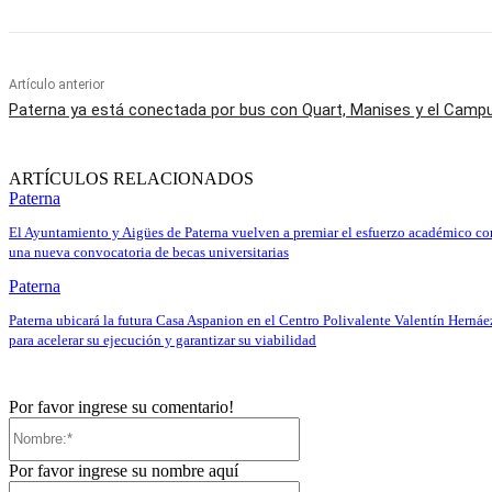
Artículo anterior
Paterna ya está conectada por bus con Quart, Manises y el Camp
ARTÍCULOS RELACIONADOS
Paterna
El Ayuntamiento y Aigües de Paterna vuelven a premiar el esfuerzo académico co
una nueva convocatoria de becas universitarias
Paterna
Paterna ubicará la futura Casa Aspanion en el Centro Polivalente Valentín Hernáe
para acelerar su ejecución y garantizar su viabilidad
Por favor ingrese su comentario!
Nombre:*
Por favor ingrese su nombre aquí
Correo