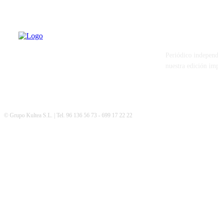
PATERNA AL
Periódico independ
nuestra edición im
© Grupo Kultea S.L. | Tel. 96 136 56 73 - 699 17 22 22