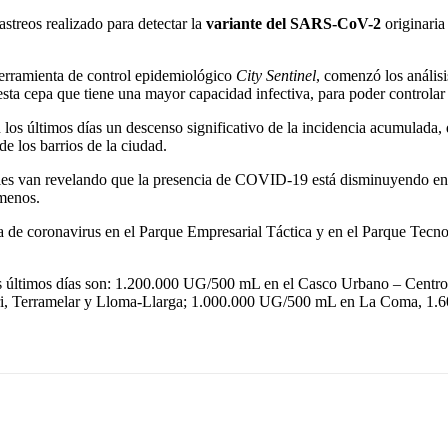
streos realizado para detectar la
variante del SARS-CoV-2
originaria
 herramienta de control epidemiológico
City Sentinel
, comenzó los análisi
sta cepa que tiene una mayor capacidad infectiva, para poder controlar 
en los últimos días un descenso significativo de la incidencia acumulada
e los barrios de la ciudad.
iduales van revelando que la presencia de COVID-19 está disminuyendo en
 menos.
ncia de coronavirus en el Parque Empresarial Táctica y en el Parque Tecn
n estos últimos días son: 1.200.000 UG/500 mL en el Casco Urbano – 
ri, Terramelar y Lloma-Llarga; 1.000.000 UG/500 mL en La Coma, 1.