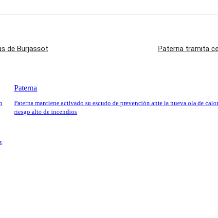
us de Burjassot
Paterna tramita ce
Paterna
n
Paterna mantiene activado su escudo de prevención ante la nueva ola de calor
riesgo alto de incendios
z