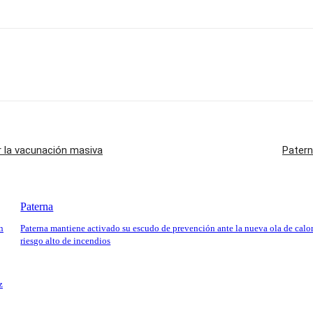
ar la vacunación masiva
Patern
Paterna
n
Paterna mantiene activado su escudo de prevención ante la nueva ola de calor
riesgo alto de incendios
z