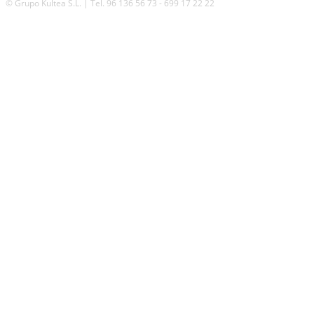
© Grupo Kultea S.L. | Tel. 96 136 56 73 - 699 17 22 22