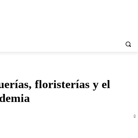
rías, floristerías y el
ndemia
0