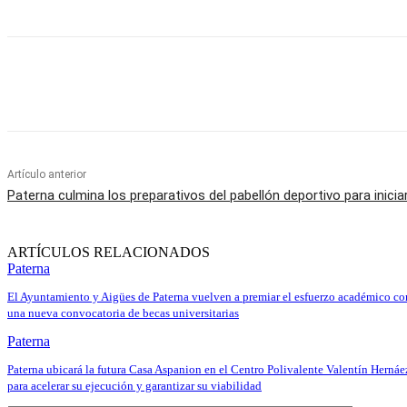
Cuota
Artículo anterior
Paterna culmina los preparativos del pabellón deportivo para inici
ARTÍCULOS RELACIONADOS
Paterna
El Ayuntamiento y Aigües de Paterna vuelven a premiar el esfuerzo académico co
una nueva convocatoria de becas universitarias
Paterna
Paterna ubicará la futura Casa Aspanion en el Centro Polivalente Valentín Hernáe
para acelerar su ejecución y garantizar su viabilidad