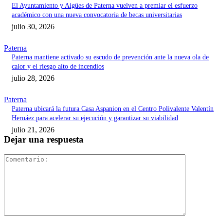
El Ayuntamiento y Aigües de Paterna vuelven a premiar el esfuerzo
académico con una nueva convocatoria de becas universitarias
julio 30, 2026
Paterna
Paterna mantiene activado su escudo de prevención ante la nueva ola de
calor y el riesgo alto de incendios
julio 28, 2026
Paterna
Paterna ubicará la futura Casa Aspanion en el Centro Polivalente Valentín
Hernáez para acelerar su ejecución y garantizar su viabilidad
julio 21, 2026
Dejar una respuesta
Comentari