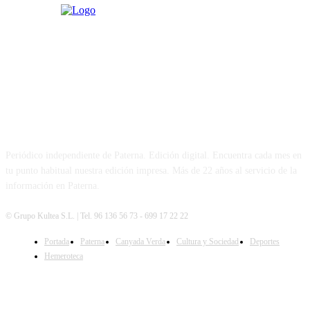
PATERNA AL DÍA
Periódico independiente de Paterna. Edición digital. Encuentra cada mes en
tu punto habitual nuestra edición impresa. Más de 22 años al servicio de la
información en Paterna.
© Grupo Kultea S.L. | Tel. 96 136 56 73 - 699 17 22 22
Portada
Paterna
Canyada Verda
Cultura y Sociedad
Deportes
SÍGUENOS
Hemeroteca