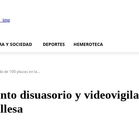
RA Y SOCIEDAD
DEPORTES
HEMEROTECA
o de 100 plazas en la...
to disuasorio y videovigila
llesa