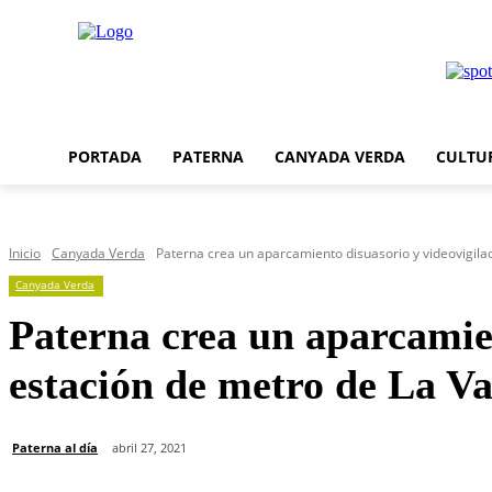
PORTADA
PATERNA
CANYADA VERDA
CULTU
Inicio
Canyada Verda
Paterna crea un aparcamiento disuasorio y videovigilad
Canyada Verda
Paterna crea un aparcamien
estación de metro de La Va
Paterna al día
abril 27, 2021