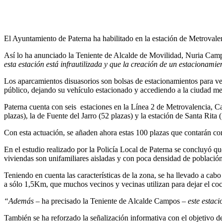
El Ayuntamiento de Paterna ha habilitado en la estación de Metroval
Así lo ha anunciado la Teniente de Alcalde de Movilidad, Nuria Cam
esta estación está infrautilizada y que la creación de un estacionamie
Los aparcamientos disuasorios son bolsas de estacionamientos para veh
público, dejando su vehículo estacionado y accediendo a la ciudad med
Paterna cuenta con seis estaciones en la Línea 2 de Metrovalencia, C
plazas), la de Fuente del Jarro (52 plazas) y la estación de Santa Rita 
Con esta actuación, se añaden ahora estas 100 plazas que contarán con
En el estudio realizado por la Policía Local de Paterna se concluyó q
viviendas son unifamiliares aisladas y con poca densidad de población
Teniendo en cuenta las características de la zona, se ha llevado a ca
a sólo 1,5Km, que muchos vecinos y vecinas utilizan para dejar el coc
“Además
– ha precisado la Teniente de Alcalde Campos –
este estac
También se ha reforzado la señalización informativa con el objetivo de 