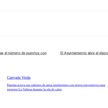
iar el número de puestos con
El Ayuntamiento abre el plaz
Canyada Verda
Paterna activa sus cañones de agua inteligentes con riegos preventivos para
proteger La Vallesa durante la ola de calor