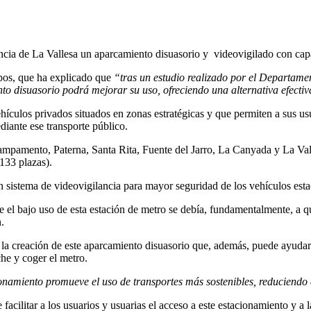
encia de La Vallesa un aparcamiento disuasorio y videovigilado con cap
pos, que ha explicado que
“tras un estudio realizado por el Departame
nto disuasorio podrá mejorar su uso, ofreciendo una alternativa efectiv
ículos privados situados en zonas estratégicas y que permiten a sus usu
iante ese transporte público.
ampamento, Paterna, Santa Rita, Fuente del Jarro, La Canyada y La Vall
(133 plazas).
 sistema de videovigilancia para mayor seguridad de los vehículos esta
ue el bajo uso de esta estación de metro se debía, fundamentalmente, a q
.
bo la creación de este aparcamiento disuasorio que, además, puede ayudar
he y coger el metro.
ionamiento promueve el uso de transportes más sostenibles, reduciendo 
facilitar a los usuarios y usuarias el acceso a este estacionamiento y a 