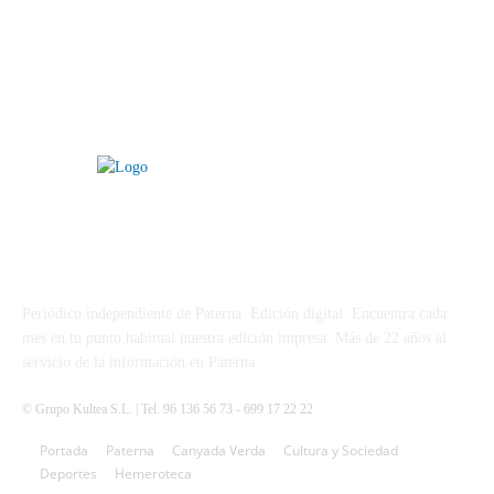
PATERNA AL DÍA
Periódico independiente de Paterna. Edición digital. Encuentra cada
mes en tu punto habitual nuestra edición impresa. Más de 22 años al
servicio de la información en Paterna.
© Grupo Kultea S.L. | Tel. 96 136 56 73 - 699 17 22 22
Portada
Paterna
Canyada Verda
Cultura y Sociedad
SÍGUENOS
Deportes
Hemeroteca