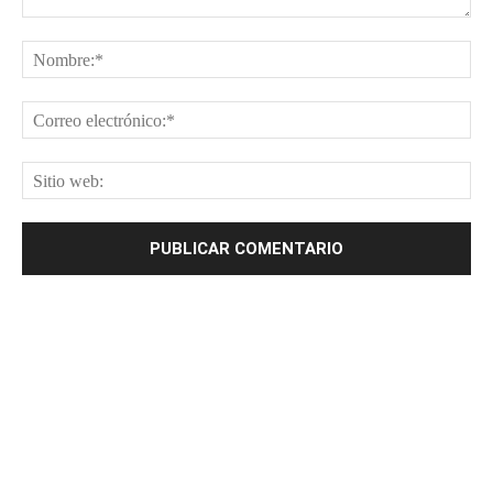
Comentario:
No
Cor
ele
Sit
web