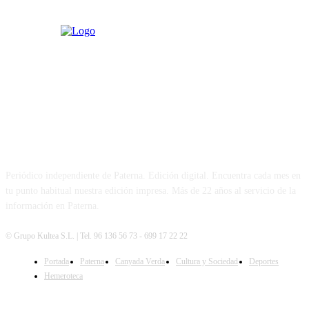
PATERNA AL DÍA
Periódico independiente de Paterna. Edición digital. Encuentra cada mes en
tu punto habitual nuestra edición impresa. Más de 22 años al servicio de la
información en Paterna.
© Grupo Kultea S.L. | Tel. 96 136 56 73 - 699 17 22 22
Portada
Paterna
Canyada Verda
Cultura y Sociedad
Deportes
SÍGUENOS
Hemeroteca