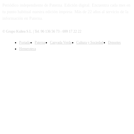
Periódico independiente de Paterna. Edición digital. Encuentra cada mes en
tu punto habitual nuestra edición impresa. Más de 22 años al servicio de la
información en Paterna.
© Grupo Kultea S.L. | Tel. 96 136 56 73 - 699 17 22 22
Portada
Paterna
Canyada Verda
Cultura y Sociedad
Deportes
SÍGUENOS
Hemeroteca