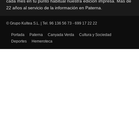
cada mes en tu punto habitual nuestra edición impresa. Más de
22 años al servicio de la información en Paterna.
© Grupo Kultea S.L. | Tel. 96 136 56 73 - 699 17 22 22
SÍGUENOS
Portada
Paterna
Canyada Verda
Cultura y Sociedad
Deportes
Hemeroteca