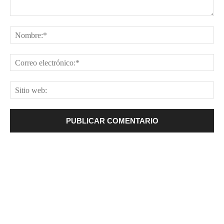
Comentario:
No
Cor
ele
Sit
web