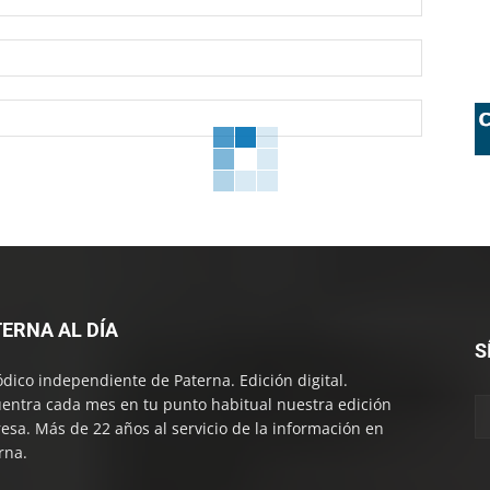
Correo
electróni
Sitio
web:
ERNA AL DÍA
S
ódico independiente de Paterna. Edición digital.
entra cada mes en tu punto habitual nuestra edición
esa. Más de 22 años al servicio de la información en
rna.