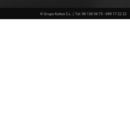
© Grupo Kultea S.L. | Tel. 96 136 56 73 - 699 17 22 22