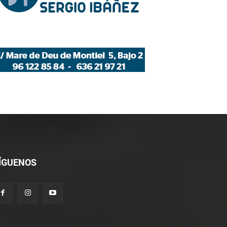
co:*
ÍGUENOS