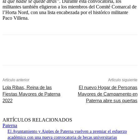
la que nadie se quede atrás”.
Durante esta convocatoria, los
militantes también eligieron a los miembros del Comité Comarcal de
l’Horta Nord, con una lista encabezada por el histórico militante
Paco Villena.
Artículo anterior
Artículo siguiente
Lola Ribas, Reina de las
El nuevo Hogar de Personas
Fiestas Mayores de Paterna
Mayores de Campamento en
2022
Paterna abre sus puertas
ARTÍCULOS RELACIONADOS
Paterna
El Ayuntamiento y Aigües de Paterna vuelven a premiar el esfuerzo
académico con una nueva convocatoria de becas universitarias