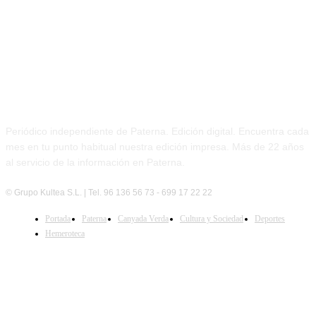
PATERNA AL DÍA
Periódico independiente de Paterna. Edición digital. Encuentra cada
mes en tu punto habitual nuestra edición impresa. Más de 22 años
al servicio de la información en Paterna.
© Grupo Kultea S.L. | Tel. 96 136 56 73 - 699 17 22 22
SÍGUENOS
Portada
Paterna
Canyada Verda
Cultura y Sociedad
Deportes
Hemeroteca