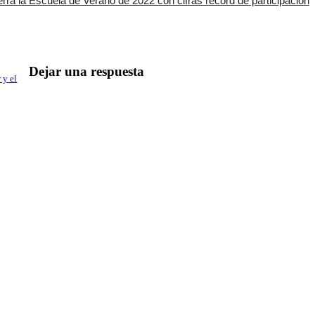
erra la Escuela de Verano de 2022 con cifras récord de participación
Dejar una respuesta
 y el