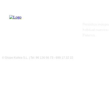
PATERNA AL
Periódico indepe
habitual nuestra
Paterna.
© Grupo Kultea S.L. | Tel. 96 136 56 73 - 699 17 22 22