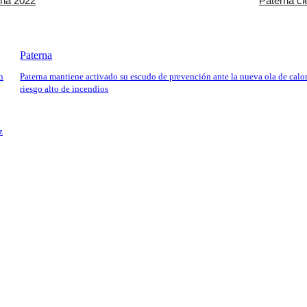
rna 2022
Paterna ci
Paterna
n
Paterna mantiene activado su escudo de prevención ante la nueva ola de calor
riesgo alto de incendios
z
io: