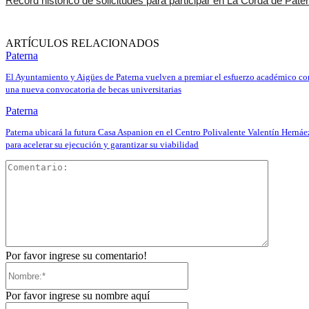
Record histórico de solicitudes para participar en La Cordà de Pate
ARTÍCULOS RELACIONADOS
Paterna
El Ayuntamiento y Aigües de Paterna vuelven a premiar el esfuerzo académico co
una nueva convocatoria de becas universitarias
Paterna
Paterna ubicará la futura Casa Aspanion en el Centro Polivalente Valentín Hernáe
para acelerar su ejecución y garantizar su viabilidad
Comentar
Por favor ingrese su comentario!
Nombre:*
Por favor ingrese su nombre aquí
Correo