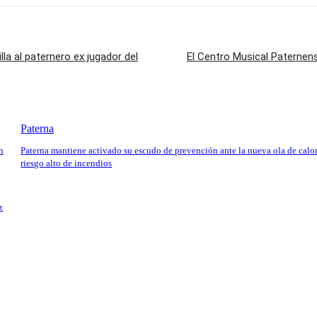
lla al paternero ex jugador del
El Centro Musical Paternens
Paterna
n
Paterna mantiene activado su escudo de prevención ante la nueva ola de calor
riesgo alto de incendios
z