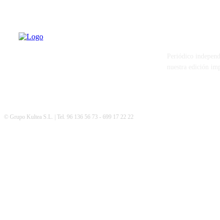
PATERNA AL
Periódico independ
nuestra edición im
© Grupo Kultea S.L. | Tel. 96 136 56 73 - 699 17 22 22