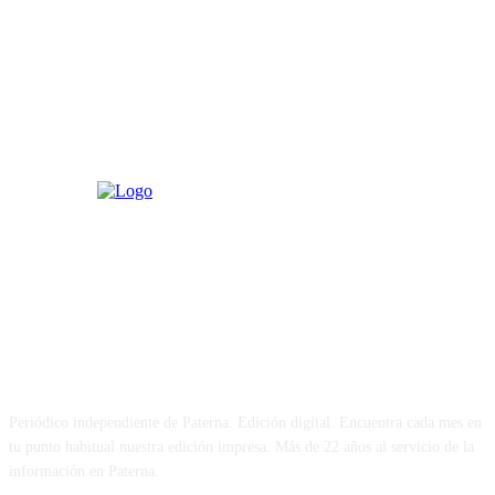
PATERNA AL DÍA
Periódico independiente de Paterna. Edición digital. Encuentra cada mes en
tu punto habitual nuestra edición impresa. Más de 22 años al servicio de la
información en Paterna.