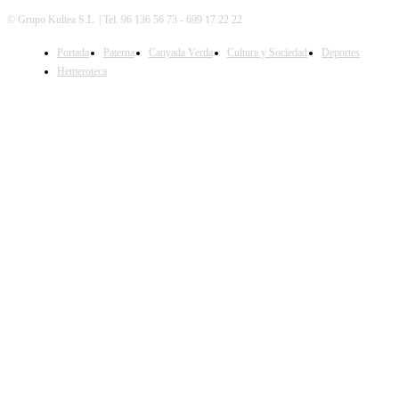
© Grupo Kultea S.L. | Tel. 96 136 56 73 - 699 17 22 22
Portada
Paterna
Canyada Verda
Cultura y Sociedad
Deportes
SÍGUENOS
Hemeroteca