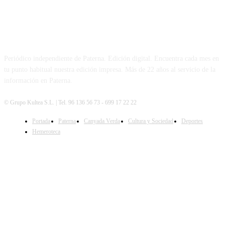
PATERNA AL DÍA
Periódico independiente de Paterna. Edición digital. Encuentra cada mes en
tu punto habitual nuestra edición impresa. Más de 22 años al servicio de la
información en Paterna.
© Grupo Kultea S.L. | Tel. 96 136 56 73 - 699 17 22 22
Portada
Paterna
Canyada Verda
Cultura y Sociedad
Deportes
SÍGUENOS
Hemeroteca