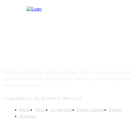
PATERNA AL DÍA
Periódico independiente de Paterna. Edición digital. Encuentra cada mes en
tu punto habitual nuestra edición impresa. Más de 22 años al servicio de la
información en Paterna.
© Grupo Kultea S.L. | Tel. 96 136 56 73 - 699 17 22 22
Portada
Paterna
Canyada Verda
Cultura y Sociedad
Deportes
SÍGUENOS
Hemeroteca