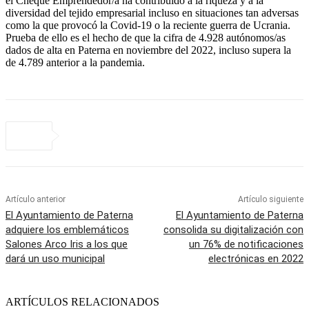
el Cheque Emprendedor/a ha contribuido a la riqueza y a la
diversidad del tejido empresarial incluso en situaciones tan adversas
como la que provocó la Covid-19 o la reciente guerra de Ucrania.
Prueba de ello es el hecho de que la cifra de 4.928 autónomos/as
dados de alta en Paterna en noviembre del 2022, incluso supera la
de 4.789 anterior a la pandemia.
Artículo anterior
Artículo siguiente
El Ayuntamiento de Paterna
El Ayuntamiento de Paterna
adquiere los emblemáticos
consolida su digitalización con
Salones Arco Iris a los que
un 76% de notificaciones
dará un uso municipal
electrónicas en 2022
ARTÍCULOS RELACIONADOS