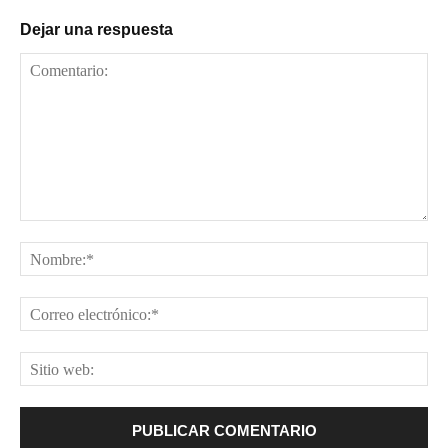
Dejar una respuesta
Comentario:
No
Cor
ele
Sit
web