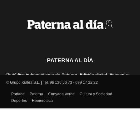
PATERNA AL DÍA
Periódico independiente de Paterna. Edición digital. Encuentra
cada mes en tu punto habitual nuestra edición impresa. Más de
© Grupo Kultea S.L. | Tel. 96 136 56 73 - 699 17 22 22
22 años al servicio de la información en Paterna.
Portada
Paterna
Canyada Verda
Cultura y Sociedad
Deportes
Hemeroteca
SÍGUENOS