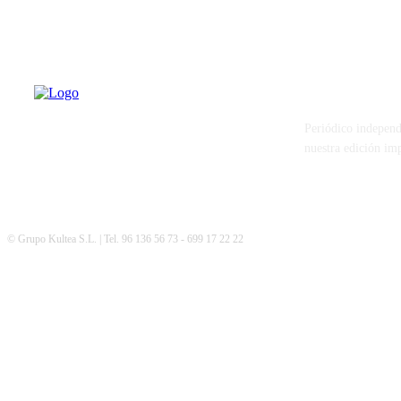
PATERNA AL
Periódico independ
nuestra edición im
© Grupo Kultea S.L. | Tel. 96 136 56 73 - 699 17 22 22