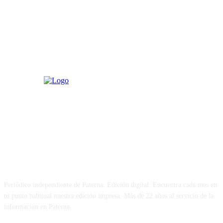
PATERNA AL DÍA
Periódico independiente de Paterna. Edición digital. Encuentra cada mes en
tu punto habitual nuestra edición impresa. Más de 22 años al servicio de la
información en Paterna.