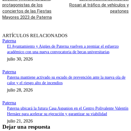
protagonistas de los
Rosari al tráfico de vehículos y
conciertos de las Fiestas
peatones
Mayores 2023 de Paterna
ARTÍCULOS RELACIONADOS
Paterna
El Ayuntamiento y Aigües de Paterna vuelven a premiar el esfuerzo
académico con una nueva convocatoria de becas universitarias
julio 30, 2026
Paterna
Paterna mantiene activado su escudo de prevención ante la nueva ola de
calor y el riesgo alto de incendios
julio 28, 2026
Paterna
Paterna ubicará la futura Casa Aspanion en el Centro Polivalente Valentín
Hernáez para acelerar su ejecución y garantizar su viabilidad
julio 21, 2026
Dejar una respuesta