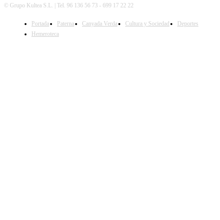
© Grupo Kultea S.L. | Tel. 96 136 56 73 - 699 17 22 22
Portada
Paterna
Canyada Verda
Cultura y Sociedad
Deportes
SÍGUENOS
Hemeroteca