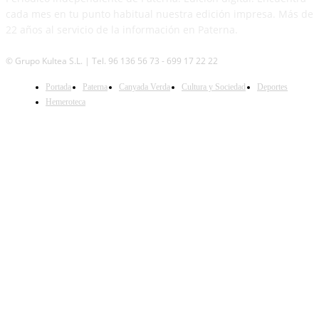
cada mes en tu punto habitual nuestra edición impresa. Más de
22 años al servicio de la información en Paterna.
© Grupo Kultea S.L. | Tel. 96 136 56 73 - 699 17 22 22
SÍGUENOS
Portada
Paterna
Canyada Verda
Cultura y Sociedad
Deportes
Hemeroteca