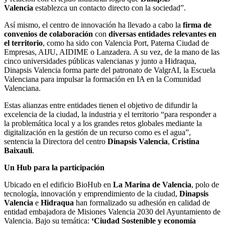
Valencia
establezca un contacto directo con la sociedad”.
Así mismo, el centro de innovación ha llevado a cabo la
firma de
convenios de colaboración
con
diversas entidades relevantes en
el territorio
, como ha sido con Valencia Port, Paterna Ciudad de
Empresas, AIJU, AIDIME o Lanzadera. A su vez, de la mano de las
cinco universidades públicas valencianas y junto a Hidraqua,
Dinapsis Valencia forma parte del patronato de ValgrAI, la Escuela
Valenciana para impulsar la formación en IA en la Comunidad
Valenciana.
Estas alianzas entre entidades tienen el objetivo de difundir la
excelencia de la ciudad, la industria y el territorio “para responder a
la problemática local y a los grandes retos globales mediante la
digitalización en la gestión de un recurso como es el agua”,
sentencia la Directora del centro
Dinapsis Valencia
,
Cristina
Baixauli
.
Un Hub para la participación
Ubicado en el edificio BioHub en
La Marina de Valencia
, polo de
tecnología, innovación y emprendimiento de la ciudad,
Dinapsis
Valencia
e
Hidraqua
han formalizado su adhesión en calidad de
entidad embajadora de Misiones Valencia 2030 del Ayuntamiento de
Valencia. Bajo su temática:
‘Ciudad Sostenible y economía