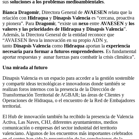
sus
soluciones a los problemas medioambientales
.
Bianca Dragomir
, Directora General de
AVAESEN
relata que la
relación con
Hidraqua
y
Dinapsis Valencia
es “cercana, proactiva
y pionera”. Para
Dragomi
r, “existe un
nexo
entre
AVAESEN
y
los
valores y las prioridades de Hidraqua y Dinapsis Valencia
”.
Además, la Directora General de la entidad reconoce que
“AVAESEN lleva la innovación en su propio ADN y,
tanto
Dinapsis Valencia
como
Hidraqua
aportan la
experiencia
necesaria para formar a futuros emprendedores
. Es fundamental
aportar respuestas y aunar fuerzas para combatir la crisis climática”.
Una mirada al futuro
Dinapsis Valencia es un espacio para acceder a la gestión sostenible
y compartir ideas tecnológicas e innovadoras donde también se
realizan foros internos con la presencia de la Dirección de
Transformación Territorial de AGBAR; las áreas de Clientes y
Operaciones de Hidraqua, o el encuentro de la Red de Embajadores
territorial.
El Hub de innovación también ha recibido la presencia de Valencia
Activa, Las Naves, CHJ, diferentes ayuntamientos, medios
comunicación o empresas del sector industrial del territorio
valenciano. Algunos de los encuentros más importantes celebrados
en el centro han sido la presentación de las conclusiones de la