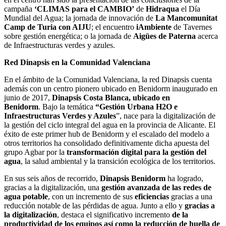
campaña
‘CLIMAS para el CAMBIO’
de
Hidraqua
el Día
Mundial del Agua; la jornada de innovación de
La Mancomunitat
Camp de Turia con AIJU
; el encuentro
iAmbiente
de Tavernes
sobre gestión energética; o la jornada de
Aigües de Paterna
acerca
de Infraestructuras verdes y azules.
Red Dinapsis en la Comunidad Valenciana
En el ámbito de la Comunidad Valenciana, la red Dinapsis cuenta
además con un centro pionero ubicado en Benidorm inaugurado en
junio de 2017,
Dinapsis Costa Blanca, ubicado en
Benidorm
. Bajo la temática
“Gestión Urbana H2O e
Infraestructuras Verdes y Azules
”, nace para la digitalización de
la gestión del ciclo integral del agua en la provincia de Alicante. El
éxito de este primer hub de Benidorm y el escalado del modelo a
otros territorios ha consolidado definitivamente dicha apuesta del
grupo Agbar por la
transformación digital para la gestión del
agua
, la salud ambiental y la transición ecológica de los territorios.
En sus seis años de recorrido,
Dinapsis Benidorm
ha logrado,
gracias a la digitalización, una
gestión avanzada de las redes de
agua potable
, con un incremento de sus
eficiencias
gracias a una
reducción notable de las pérdidas de agua. Junto a ello y
gracias a
la digitalización
, destaca el significativo incremento
de la
productividad de los equipos así como la reducción de huella de