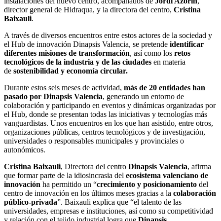
instalaciones del nuevo centro, acompañados de
Jordi Azorín
,
director general de Hidraqua, y la directora del centro,
Cristina
Baixauli
.
A través de diversos encuentros entre estos actores de la sociedad y
el Hub de innovación Dinapsis Valencia, se pretende
identificar
diferentes misiones de transformación
, así como los
retos
tecnológicos de la industria y de las ciudades
en materia
de
sostenibilidad y economía circular.
Durante estos seis meses de actividad,
más de 20 entidades han
pasado por Dinapsis Valencia
, generando un entorno de
colaboración y participando en eventos y dinámicas organizadas por
el Hub, donde se presentan todas las iniciativas y tecnologías más
vanguardistas. Unos encuentros en los que han asistido, entre otros,
organizaciones públicas, centros tecnológicos y de investigación,
universidades o responsables municipales y provinciales o
autonómicos.
Cristina Baixauli
, Directora del centro
Dinapsis Valencia
, afirma
que formar parte de la idiosincrasia del
ecosistema valenciano de
innovación
ha permitido un “
crecimiento y posicionamiento
del
centro de innovación en los últimos meses gracias a la
colaboración
público-privada
”. Baixauli explica que “el talento de las
universidades, empresas e instituciones, así como su competitividad
y relación con el tejido industrial logra que
Dinapsis