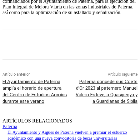
cofinanciados por el Ayuntamiento de Paterna, para la ejecución del
Plan Integral de Mejora Viaria en las zonas industriales de Paterna,
así como para la optimización de su asfaltado y señalización.
Artículo anterior
Artículo siguiente
El Ayuntamiento de Paterna
Paterna concede sus Coets
amplía el horario de apertura
d’Or 2023 al paternero Manuel
del Centro de Estudios Arcoíris
Valero Esteve, a Quasipenya y
durante este verano
a Guardianas de Sibila
ARTÍCULOS RELACIONADOS
Paterna
El Ayuntamiento y Aigües de Paterna vuelven a premiar el esfuerzo
académico con una nueva convocatoria de becas universitarias