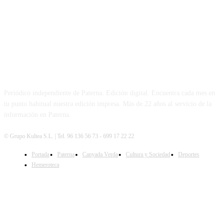
PATERNA AL DÍA
Periódico independiente de Paterna. Edición digital. Encuentra cada mes en
tu punto habitual nuestra edición impresa. Más de 22 años al servicio de la
información en Paterna.
© Grupo Kultea S.L. | Tel. 96 136 56 73 - 699 17 22 22
Portada
Paterna
Canyada Verda
Cultura y Sociedad
Deportes
SÍGUENOS
Hemeroteca