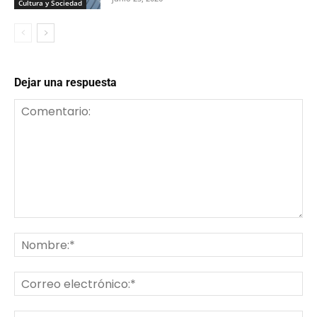
Cultura y Sociedad
Dejar una respuesta
Comentario:
No
Co
ele