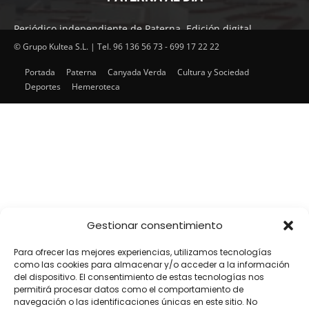
Periódico independiente de Paterna. Edición digital.
Encuentra cada mes en tu punto habitual nuestra edición
© Grupo Kultea S.L. | Tel. 96 136 56 73 - 699 17 22 22
impresa. Más de 22 años al servicio de la información en
Portada
Paterna
Canyada Verda
Cultura y Sociedad
Paterna.
Deportes
Hemeroteca
SÍGUENOS
Gestionar consentimiento
Para ofrecer las mejores experiencias, utilizamos tecnologías
como las cookies para almacenar y/o acceder a la información
del dispositivo. El consentimiento de estas tecnologías nos
permitirá procesar datos como el comportamiento de
navegación o las identificaciones únicas en este sitio. No