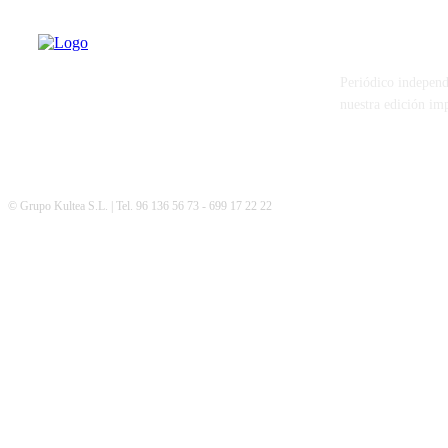
PATERNA AL
Periódico independ
nuestra edición im
© Grupo Kultea S.L. | Tel. 96 136 56 73 - 699 17 22 22