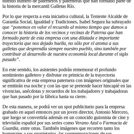
nutrido número de paterneros y paterneras que han formado parte de
la historia de la mercantil Galletas Río.
Por lo que respecta a esta iniciativa cultural, la Teniente Alcalde de
Garantía Social, Igualdad y Tradiciones, Isabel Segura ha subrayado
que
“ponemos en valor el recuerdo al mismo tiempo que damos a
conocer la historia de los vecinos y vecinas de Paterna que han
formado parte de esta empresa con una dilatada e importante
trayectoria que nos dejado huella, no sólo por el aroma a sus
galletas que desprendía siempre nuestro pueblo, sino también por
contribuir al desarrollo de nuestra economía local durante el siglo
pasado”.
En este sentido, los asistentes podrán rememorar el profundo
sentimiento galletero y disfrutar en primicia de la trayectoria
significativa de esta empresa paternera con imágenes originales que
se emitirán esa noche y con las que se pretende hacer hincapié en las
vivencias, anécdotas y recuerdos de los trabajadores y trabajadoras
que han pasado por la fábrica hasta su cierre.
De esta manera, se podrá ver un spot publicitario para la empresa
grabado en aquel entonces por un joven director, Antonio Mercero,
que luego se convertiría además en un conocido guionista de cine y
televisión español por sus series como
Verano Azul
o
Farmacia de
Guardia
, entre otras. También imágenes que recorren tanto los
homenajes a sus propietarios, las conmemoraciones de sus