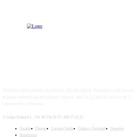
PATERNA AL DÍA
Periódico independiente de Paterna. Edición digital. Encuentra cada mes en
tu punto habitual nuestra edición impresa. Más de 22 años al servicio de la
información en Paterna.
© Grupo Kultea S.L. | Tel. 96 136 56 73 - 699 17 22 22
Portada
Paterna
Canyada Verda
Cultura y Sociedad
Deportes
SÍGUENOS
Hemeroteca