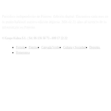
PATERNA AL DÍA
Periódico independiente de Paterna. Edición digital. Encuentra cada mes en
tu punto habitual nuestra edición impresa. Más de 22 años al servicio de la
información en Paterna.
© Grupo Kultea S.L. | Tel. 96 136 56 73 - 699 17 22 22
Portada
Paterna
Canyada Verda
Cultura y Sociedad
Deportes
SÍGUENOS
Hemeroteca