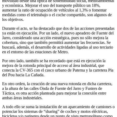
movilidad desde una óptica de sostenibilidad social, medioambiental
y económica. Mejorar el uso del transporte público un 18%,
aumentar la ratio de ocupación de vehículos al 1,3% o fomentar
medidas como el teletrabajo o el coche compartido, son algunos de
los objetivos.
Durante el acto, se ha destacado que dos de las acciones presentadas
ya están en ejecución. Por un lado, el nuevo apeadero de Fuente del
Jarro, considerado una acción estratégica, pues no sólo mejora la
cobertura, sino que también permitirá aumentar las frecuencias. Se
buscará, además, el desarrollo de actividades ligadas al uso terciario
en el entorno de las estaciones de Metro.
Por otro lado, también se ha recordado que está en ejecución la
mejora de la rotonda principal de acceso al área industrial, que
conecta la CV-365 con el casco urbano de Paterna y la carretera Pla
del Pou hacia La Cañada.
En otro orden, la creación de una nueva rotonda en dicha carretera,
a la altura de las calles Onda de Fuente del Jarro y Fusters de
Táctica, es otra acción planteada para mejorar la conexión entre
ambas áreas industriales.
A todo ello se suma la instalación de un aparcamiento de camiones o
potenciar los sistemas de “sharing” de coches y motos eléctricas,
bicicletas y/o patinetes desde un punto de vista metropolitano como