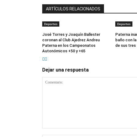
ARTÍCULOS RELACIONADOS
Deportes
Deportes
José Torres y Joaquín Ballester
Paterna ina
coronan al Club Ajedrez Andreu
baño con la
Paterna en los Campeonatos
de sus tres
Autonómicos +50 y +65
Dejar una respuesta
Comentario: