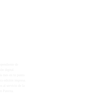
:*
AL DÍA
ependiente de
SÍGUENOS
ón digital.
a mes en tu punto
tra edición impresa.
s al servicio de la
n Paterna.