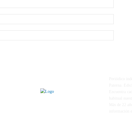
Nombre:*
Correo
electrónico
Sitio
web:
PATERNA 
Periódico ind
Paterna. Edici
Encuentra cad
habitual nues
Más de 22 año
información e