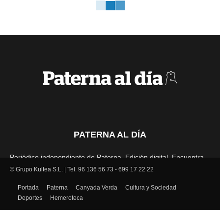
PATERNA AL DÍA
Periódico independiente de Paterna. Edición digital. Encuentra
cada mes en tu punto habitual nuestra edición impresa. Más de
© Grupo Kultea S.L. | Tel. 96 136 56 73 - 699 17 22 22
22 años al servicio de la información en Paterna.
Portada
Paterna
Canyada Verda
Cultura y Sociedad
Deportes
Hemeroteca
SÍGUENOS