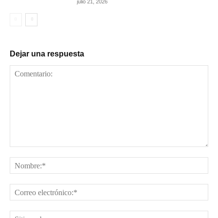
julio 21, 2026
Dejar una respuesta
Comentario:
No
Cor
ele
Sit