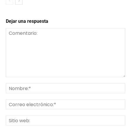
Dejar una respuesta
Comentario:
No
Co
ele
Sit
we