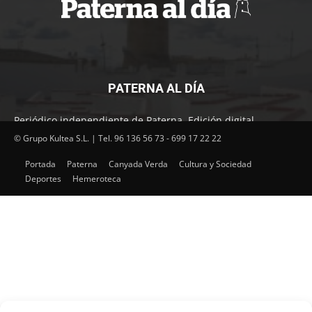
PATERNA AL DÍA
Periódico independiente de Paterna. Edición digital.
Encuentra cada mes en tu punto habitual nuestra edición
© Grupo Kultea S.L. | Tel. 96 136 56 73 - 699 17 22 22
impresa. Más de 22 años al servicio de la información en
Portada
Paterna
Canyada Verda
Cultura y Sociedad
Paterna.
Deportes
Hemeroteca
SÍGUENOS