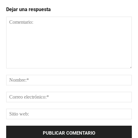
Dejar una respuesta
Comentario:
No
Cor
ele
Sit
web