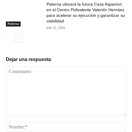
Paterna ubicará la futura Casa Aspanion
en el Centro Polivalente Valentín Hernáez
para acelerar su ejecución y garantizar su
viabilidad
Paterna
julio 21, 2026
Dejar una respuesta
Comentario:
No