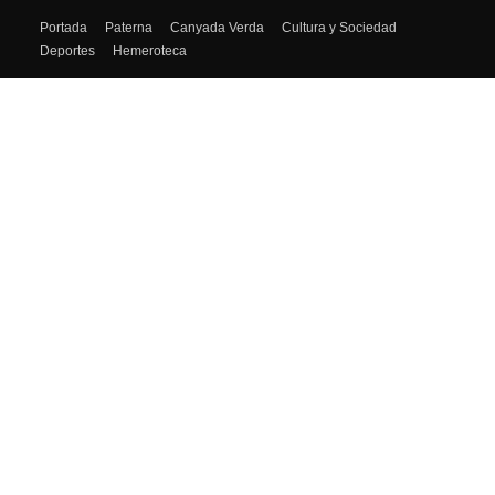
SÍGUENOS
Portada
Paterna
Canyada Verda
Cultura y Sociedad
Deportes
Hemeroteca