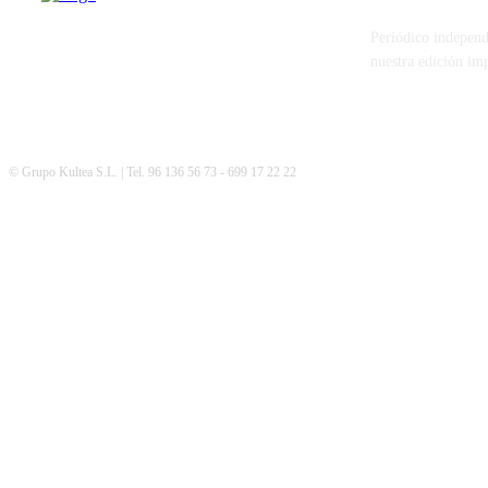
Periódico independ
nuestra edición im
© Grupo Kultea S.L. | Tel. 96 136 56 73 - 699 17 22 22