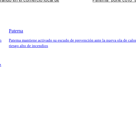
rando en el comercio local de
Paterna “pone coto” a
Paterna
n
Paterna mantiene activado su escudo de prevención ante la nueva ola de calor
riesgo alto de incendios
z