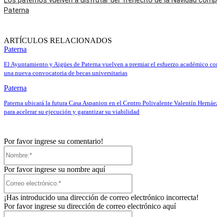
Los paternos vuelven a disfrutar del Trenecito de la Navidad comp
Paterna
ARTÍCULOS RELACIONADOS
Paterna
El Ayuntamiento y Aigües de Paterna vuelven a premiar el esfuerzo académico co
una nueva convocatoria de becas universitarias
Paterna
Paterna ubicará la futura Casa Aspanion en el Centro Polivalente Valentín Hernáe
para acelerar su ejecución y garantizar su viabilidad
Por favor ingrese su comentario!
Nombre:*
Por favor ingrese su nombre aquí
Correo
electrónico:*
¡Has introducido una dirección de correo electrónico incorrecta!
Por favor ingrese su dirección de correo electrónico aquí
Sitio