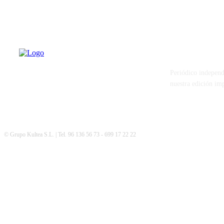
PATERNA AL
Periódico independ
nuestra edición im
© Grupo Kultea S.L. | Tel. 96 136 56 73 - 699 17 22 22