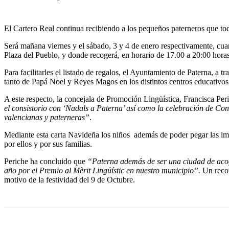
El Cartero Real continua recibiendo a los pequeños paterneros que to
Será mañana viernes y el sábado, 3 y 4 de enero respectivamente, cuan
Plaza del Pueblo, y donde recogerá, en horario de 17.00 a 20:00 horas
Para facilitarles el listado de regalos, el Ayuntamiento de Paterna, a
tanto de Papá Noel y Reyes Magos en los distintos centros educativos,
A este respecto, la concejala de Promoción Lingüística, Francisca Pe
el consistorio con ‘Nadals a Paterna’ así como la celebración de Con
valencianas y paterneras
”
.
Mediante esta carta Navideña los niños además de poder pegar las im
por ellos y por sus familias.
Periche ha concluido que
“Paterna además de ser una ciudad de acog
año por el Premio al Mèrit Lingüístic en nuestro municipio”.
Un recon
motivo de la festividad del 9 de Octubre.