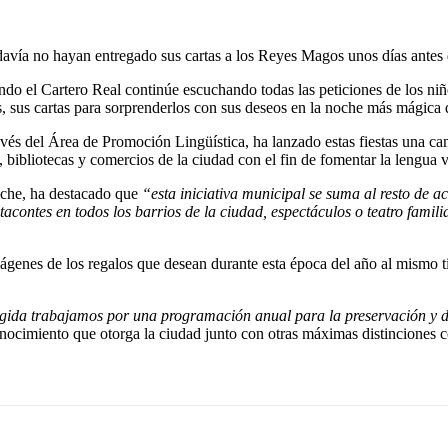
davía no hayan entregado sus cartas a los Reyes Magos unos días antes 
do el Cartero Real continúe escuchando todas las peticiones de los niño
, sus cartas para sorprenderlos con sus deseos en la noche más mágica 
 través del Área de Promoción Lingüística, ha lanzado estas fiestas una 
 bibliotecas y comercios de la ciudad con el fin de fomentar la lengua 
riche, ha destacado que
“
esta iniciativa municipal se suma al resto de 
tacontes en todos los barrios de la ciudad, espectáculos o teatro famil
ágenes de los regalos que desean durante esta época del año al mismo 
ida trabajamos por una programación anual para la preservación y dif
ocimiento que otorga la ciudad junto con otras máximas distinciones co