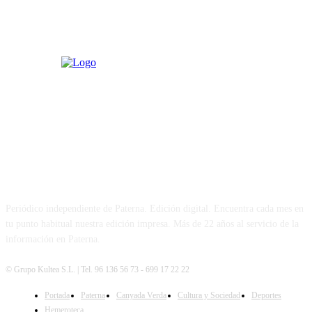
PATERNA AL DÍA
Periódico independiente de Paterna. Edición digital. Encuentra cada mes en
tu punto habitual nuestra edición impresa. Más de 22 años al servicio de la
información en Paterna.
© Grupo Kultea S.L. | Tel. 96 136 56 73 - 699 17 22 22
Portada
Paterna
Canyada Verda
Cultura y Sociedad
Deportes
SÍGUENOS
Hemeroteca