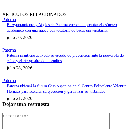
ARTÍCULOS RELACIONADOS
Paterna
El Ayuntamiento y Aigües de Paterna vuelven a premiar el esfuerzo
académico con una nueva convocatoria de becas universitarias
julio 30, 2026
Paterna
Paterna mantiene activado su escudo de prevención ante la nueva ola de
calor y el riesgo alto de incendios
julio 28, 2026
Paterna
Paterna ubicará la futura Casa Aspanion en el Centro Polivalente Valentín
Hernáez para acelerar su ejecución y garantizar su viabilidad
julio 21, 2026
Dejar una respuesta
Comentari