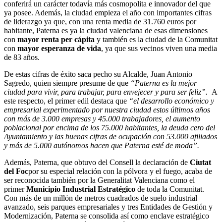
conferirá un carácter todavía más cosmopolita e innovador del que
ya posee. Además, la ciudad empieza el año con importantes cifras
de liderazgo ya que, con una renta media de 31.760 euros por
habitante, Paterna es ya la
ciudad valenciana de esas dimensiones
con
mayor renta per cápita
y también es la
ciudad de la Comunitat
con
mayor esperanza de vida
, ya que sus vecinos viven una media
de 83 años.
De estas cifras de éxito saca pecho su Alcalde, Juan Antonio
Sagredo, quien siempre presume de que
“Paterna es la mejor
ciudad para vivir, para trabajar, para envejecer y para ser feliz”.
A
este respecto, el primer edil destaca que
“el desarrollo económico y
empresarial experimentado por nuestra ciudad estos últimos años
con más de 3.000 empresas y 45.000 trabajadores, el aumento
poblacional por encima de los 75.000 habitantes, la deuda cero del
Ayuntamiento y las buenas cifras de ocupación con 53.000 afiliados
y más de 5.000 autónomos hacen que Paterna esté de moda”.
Además, Paterna, que obtuvo del Consell la declaración de
Ciutat
del Foc
por su especial relación con la pólvora y el fuego, acaba de
ser reconocida también por la Generalitat Valenciana como el
primer
Municipio Industrial Estratégico
de toda la Comunitat.
Con más de un millón de metros cuadrados de suelo industrial
avanzado, seis parques empresariales y tres Entidades de Gestión y
Modernización, Paterna se consolida así como enclave estratégico