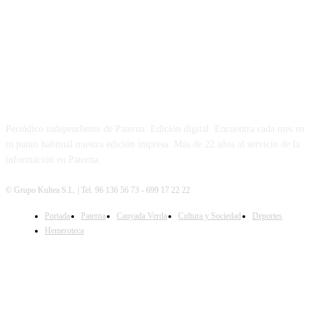
PATERNA AL DÍA
Periódico independiente de Paterna. Edición digital. Encuentra cada mes en
tu punto habitual nuestra edición impresa. Más de 22 años al servicio de la
información en Paterna.
© Grupo Kultea S.L. | Tel. 96 136 56 73 - 699 17 22 22
Portada
Paterna
Canyada Verda
Cultura y Sociedad
Deportes
SÍGUENOS
Hemeroteca