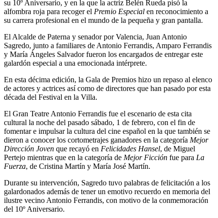
su 10º Aniversario, y en la que la actriz Belén Rueda pisó la
alfombra roja para recoger el
Premio Especial
en reconocimiento a
su carrera profesional en el mundo de la pequeña y gran pantalla.
El Alcalde de Paterna y senador por Valencia, Juan Antonio
Sagredo, junto a familiares de Antonio Ferrandis, Amparo Ferrandis
y María Ángeles Salvador fueron los encargados de entregar este
galardón especial a una emocionada intérprete.
En esta décima edición, la Gala de Premios hizo un repaso al elenco
de actores y actrices así como de directores que han pasado por esta
década del Festival en la Villa.
El Gran Teatre Antonio Ferrandis fue el escenario de esta cita
cultural la noche del pasado sábado, 1 de febrero, con el fin de
fomentar e impulsar la cultura del cine español en la que
también se
dieron a conocer los cortometrajes ganadores en la categoría
Mejor
Dirección Joven
que recayó en
Felicidades Hansel
, de Miguel
Pertejo mientras que en la categoría de
Mejor Ficción
fue para
La
Fuerza
, de Cristina Martín y María José Martín.
Durante su intervención, Sagredo tuvo palabras de felicitación a los
galardonados además de tener un emotivo recuerdo en memoria del
ilustre vecino Antonio Ferrandis, con motivo de la conmemoración
del 10º Aniversario.