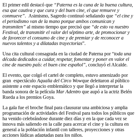
El primer edil destacó que
“Paterna es la cuna de la buena cultura,
esa que cautiva y que cura y del buen cine, el que remueve y
conmueve”
. Asimismo, Sagredo continuó señalando que
“el cine y
el periodismo van de la mano porque ambos comunican y
transmiten”
al mismo tiempo que precisó que
“de esto va nuestro
Festival, de transmitir el valor del séptimo arte, de promocionar y
de favorecer el consumo de cine y de premiar y de reconocer a
nuevos talentos y a dilatadas trayectorias
”.
Una cita cultural consagrada en la ciudad de Paterna por “
toda una
década dedicados a cuidar, respetar, fomentar y poner en valor el
cine de nuestro país: el buen cine español”
, concluyó el Alcalde.
El evento, que colgó el cartel de completo, estuvo amenizado por
gran espectáculo
Aqualia del Circo Wow
que deleitaron al público
asistente a este espacio emblemático y que llegó a interpretar la
banda sonora de la película
Mar Adentro
que aupó a la actriz Belén
Rueda a los premios Goya.
La gala fue el broche final para clausurar una ambiciosa y amplia
programación de actividades del Festival para todos los públicos que
ha venido celebrándose durante diez días y en la que cada vez se
innova más saliendo en la calle para acercar el cine y la cultura en
general a la población infantil con talleres, proyecciones y otras
acciones lúdicas adaptadas para los niños.