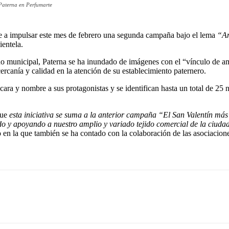
 Paterna en Perfumarte
e a impulsar este mes de febrero una segunda campaña bajo el lema
“Am
lientela.
no municipal, Paterna se ha inundado de imágenes con el “vínculo de am
cercanía y calidad en la atención de su establecimiento paternero.
cara y nombre a sus protagonistas y se identifican hasta un total de 25 
que
esta iniciativa se suma a la anterior campaña “El San Valentín más
o y apoyando a nuestro amplio y variado tejido comercial de la ciudad
io en la que también se ha contado con la colaboración de las asocia