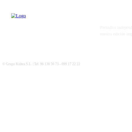
PATERNA AL
Periódico independ
nuestra edición im
© Grupo Kultea S.L. | Tel. 96 136 56 73 - 699 17 22 22