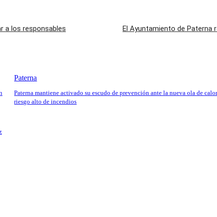
r a los responsables
El Ayuntamiento de Paterna re
Paterna
n
Paterna mantiene activado su escudo de prevención ante la nueva ola de calor
riesgo alto de incendios
z