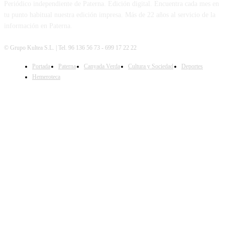
Periódico independiente de Paterna. Edición digital. Encuentra cada mes en
tu punto habitual nuestra edición impresa. Más de 22 años al servicio de la
información en Paterna.
© Grupo Kultea S.L. | Tel. 96 136 56 73 - 699 17 22 22
Portada
Paterna
Canyada Verda
Cultura y Sociedad
Deportes
SÍGUENOS
Hemeroteca