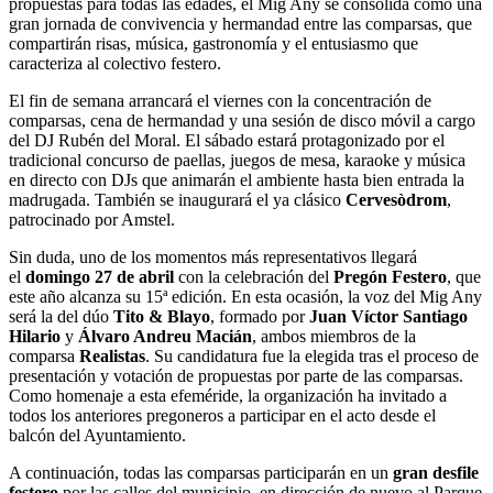
propuestas para todas las edades, el Mig Any se consolida como una
gran jornada de convivencia y hermandad entre las comparsas, que
compartirán risas, música, gastronomía y el entusiasmo que
caracteriza al colectivo festero.
El fin de semana arrancará el viernes con la concentración de
comparsas, cena de hermandad y una sesión de disco móvil a cargo
del DJ Rubén del Moral. El sábado estará protagonizado por el
tradicional concurso de paellas, juegos de mesa, karaoke y música
en directo con DJs que animarán el ambiente hasta bien entrada la
madrugada. También se inaugurará el ya clásico
Cervesòdrom
,
patrocinado por Amstel.
Sin duda, uno de los momentos más representativos llegará
el
domingo 27 de abril
con la celebración del
Pregón Festero
, que
este año alcanza su 15ª edición. En esta ocasión, la voz del Mig Any
será la del dúo
Tito & Blayo
, formado por
Juan Víctor Santiago
Hilario
y
Álvaro Andreu Macián
, ambos miembros de la
comparsa
Realistas
. Su candidatura fue la elegida tras el proceso de
presentación y votación de propuestas por parte de las comparsas.
Como homenaje a esta efeméride, la organización ha invitado a
todos los anteriores pregoneros a participar en el acto desde el
balcón del Ayuntamiento.
A continuación, todas las comparsas participarán en un
gran desfile
festero
por las calles del municipio, en dirección de nuevo al Parque