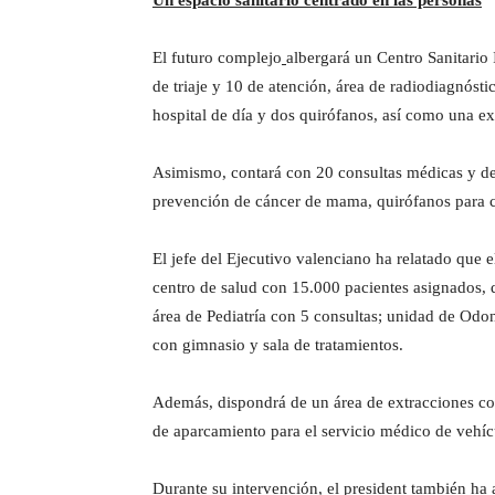
Un espacio sanitario centrado en las personas
El futuro complejo
albergará un Centro Sanitario
de triaje y 10 de atención, área de radiodiagnós
hospital de día y dos quirófanos, así como una e
Asimismo, contará con 20 consultas médicas y de e
prevención de cáncer de mama, quirófanos para c
El jefe del Ejecutivo valenciano ha relatado que
centro de salud con 15.000 pacientes asignados, 
área de Pediatría con 5 consultas; unidad de Odon
con gimnasio y sala de tratamientos.
Además, dispondrá de un área de extracciones co
de aparcamiento para el servicio médico de vehícu
Durante su intervención, el president también ha 