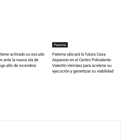
Paterna
tiene activado su escudo
Paterna ubicará la futura Casa
n ante la nueva ola de
Aspanion en el Centro Polivalente
esgo alto de incendios
Valentín Hernáez para acelerar su
ejecución y garantizar su viabilidad