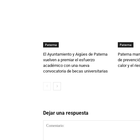
Paterna
Paterna
El Ayuntamiento y Aigües de Paterna
Paterna man
vuelven a premiar el esfuerzo
de prevenció
académico con una nueva
calor y el ri
convocatoria de becas universitarias
Dejar una respuesta