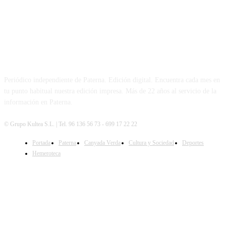
PATERNA AL DÍA
Periódico independiente de Paterna. Edición digital. Encuentra cada mes en
tu punto habitual nuestra edición impresa. Más de 22 años al servicio de la
información en Paterna.
© Grupo Kultea S.L. | Tel. 96 136 56 73 - 699 17 22 22
Portada
Paterna
Canyada Verda
Cultura y Sociedad
Deportes
SÍGUENOS
Hemeroteca