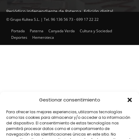
Periódico independiente de Paterna. Edición digital.
Encuentra cada mes en tu punto habitual nuestra edición
© Grupo Kultea S.L. | Tel. 96 136 56 73 - 699 17 22 22
impresa. Más de 22 años al servicio de la información en
Portada
Paterna
Canyada Verda
Cultura y Sociedad
Paterna.
Deportes
Hemeroteca
SÍGUENOS
Gestionar consentimiento
Para ofrecer las mejores experiencias, utilizamos tecnologías
como las cookies para almacenar y/o acceder a la información
del dispositivo. El consentimiento de estas tecnologías nos
permitirá procesar datos como el comportamiento de
navegación o las identificaciones únicas en este sitio. No