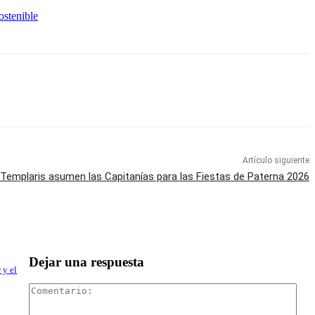
ostenible
Artículo siguiente
 Templaris asumen las Capitanías para las Fiestas de Paterna 2026
Dejar una respuesta
 y el
Com