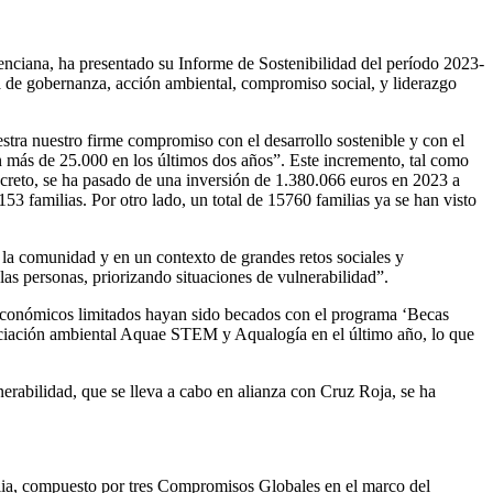
lenciana, ha presentado su Informe de Sostenibilidad del período 2023-
ia de gobernanza, acción ambiental, compromiso social, y liderazgo
tra nuestro firme compromiso con el desarrollo sostenible y con el
n más de 25.000 en los últimos dos años”. Este incremento, tal como
ncreto, se ha pasado de una inversión de 1.380.066 euros en 2023 a
3 familias. Por otro lado, un total de 15760 familias ya se han visto
 la comunidad y en un contexto de grandes retos sociales y
as personas, priorizando situaciones de vulnerabilidad”.
 económicos limitados hayan sido becados con el programa ‘Becas
enciación ambiental Aquae STEM y Aqualogía en el último año, lo que
rabilidad, que se lleva a cabo en alianza con Cruz Roja, se ha
lia, compuesto por tres Compromisos Globales en el marco del