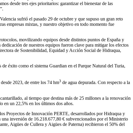
desde tres ejes prioritarios: garantizar el bienestar de las
s”.
alencia sufrió el pasado 29 de octubre y que supuso un gran reto
tras empresas mixtas, y nuestro objetivo en todo momento fue
rotocolos, movilizando equipos desde distintos puntos de España y
la dedicación de nuestros equipos fueron clave para mitigar los efectos
Directora de Sostenibilidad, Equidad y Acción Social de Hidraqua,
s de éxito como el sistema Guardian en el Parque Natural del Turia,
3
desde 2023, de entre los 74 hm
de agua depurada. Con respecto a la
cantarillado, al tiempo que destina más de 25 millones a la renovación
ado en un 22,5% en los últimos dos años.
on los Proyectos de Innovación PERTE, desarrollados por Hidraqua y
n una inversión de 16.218.677,80 € subvencionados por el Ministerio
nte, Aigües de Cullera y Aigües de Paterna) recibieron el 50% del