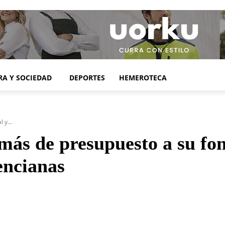
RA Y SOCIEDAD
DEPORTES
HEMEROTECA
 y...
s de presupuesto a su fond
encianas