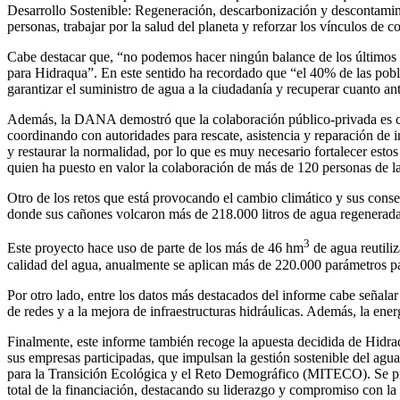
Desarrollo Sostenible: Regeneración, descarbonización y descontaminac
personas, trabajar por la salud del planeta y reforzar los vínculos de 
Cabe destacar que, “no podemos hacer ningún balance de los últimos 
para Hidraqua”. En este sentido ha recordado que “el 40% de las pobl
garantizar el suministro de agua a la ciudadanía y recuperar cuanto an
Además, la DANA demostró que la colaboración público-privada es cru
coordinando con autoridades para rescate, asistencia y reparación de in
y restaurar la normalidad, por lo que es muy necesario fortalecer est
quien ha puesto en valor la colaboración de más de 120 personas de la
Otro de los retos que está provocando el cambio climático y sus conse
donde sus cañones volcaron más de 218.000 litros de agua regenerada
3
Este proyecto hace uso de parte de los más de 46 hm
de agua reutili
calidad del agua, anualmente se aplican más de 220.000 parámetros pa
Por otro lado, entre los datos más destacados del informe cabe señala
de redes y a la mejora de infraestructuras hidráulicas. Además, la en
Finalmente, este informe también recoge la apuesta decidida de Hidra
sus empresas participadas, que impulsan la gestión sostenible del ag
para la Transición Ecológica y el Reto Demográfico (MITECO). Se pre
total de la financiación, destacando su liderazgo y compromiso con la 