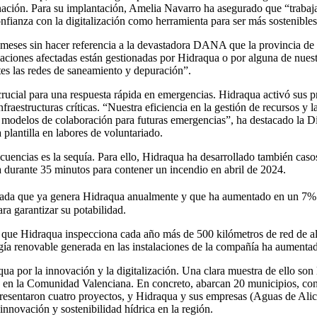
ión. Para su implantación, Amelia Navarro ha asegurado que “trabajamos 
confianza con la digitalización como herramienta para ser más sostenible
meses sin hacer referencia a la devastadora DANA que la provincia de V
aciones afectadas están gestionadas por Hidraqua o por alguna de nues
tes las redes de saneamiento y depuración”.
cial para una respuesta rápida en emergencias. Hidraqua activó sus p
fraestructuras críticas. “Nuestra eficiencia en la gestión de recursos y 
os modelos de colaboración para futuras emergencias”, ha destacado la 
 plantilla en labores de voluntariado.
cuencias es la sequía. Para ello, Hidraqua ha desarrollado también caso
 durante 35 minutos para contener un incendio en abril de 2024.
zada que ya genera Hidraqua anualmente y que ha aumentado en un 7% 
ra garantizar su potabilidad.
r que Hidraqua inspecciona cada año más de 500 kilómetros de red de al
ergía renovable generada en las instalaciones de la compañía ha aument
qua por la innovación y la digitalización. Una clara muestra de ello s
ua en la Comunidad Valenciana. En concreto, abarcan 20 municipios, co
sentaron cuatro proyectos, y Hidraqua y sus empresas (Aguas de Alica
innovación y sostenibilidad hídrica en la región.