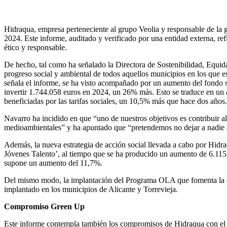
Hidraqua, empresa perteneciente al grupo Veolia y responsable de la g
2024. Este informe, auditado y verificado por una entidad externa, re
ético y responsable.
De hecho, tal como ha señalado la Directora de Sostenibilidad, Equi
progreso social y ambiental de todos aquellos municipios en los que 
señala el informe, se ha visto acompañado por un aumento del fondo s
invertir 1.744.058 euros en 2024, un 26% más. Esto se traduce en un a
beneficiadas por las tarifas sociales, un 10,5% más que hace dos años
Navarro ha incidido en que “uno de nuestros objetivos es contribuir a
medioambientales” y ha apuntado que “pretendemos no dejar a nadie a
Además, la nueva estrategia de acción social llevada a cabo por Hid
Jóvenes Talento’, al tiempo que se ha producido un aumento de 6.115
supone un aumento del 11,7%.
Del mismo modo, la implantación del Programa OLA que fomenta la empl
implantado en los municipios de Alicante y Torrevieja.
Compromiso Green Up
Este informe contempla también los compromisos de Hidraqua con el G