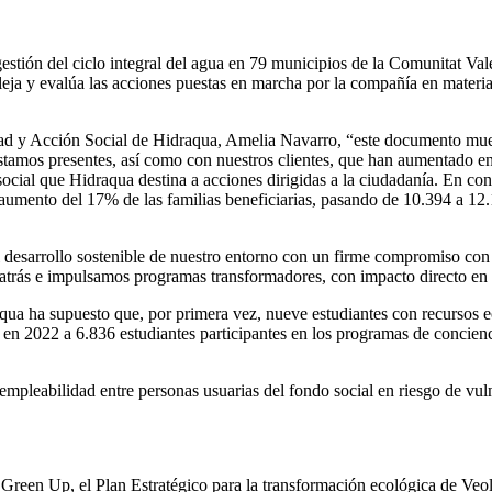
estión del ciclo integral del agua en 79 municipios de la Comunitat Va
fleja y evalúa las acciones puestas en marcha por la compañía en mater
dad y Acción Social de Hidraqua, Amelia Navarro, “este documento mues
estamos presentes, así como con nuestros clientes, que han aumentado e
ocial que Hidraqua destina a acciones dirigidas a la ciudadanía. En co
umento del 17% de las familias beneficiarias, pasando de 10.394 a 12.15
.
l desarrollo sostenible de nuestro entorno con un firme compromiso con
trás e impulsamos programas transformadores, con impacto directo en l
raqua ha supuesto que, por primera vez, nueve estudiantes con recursos
 en 2022 a 6.836 estudiantes participantes en los programas de conci
eabilidad entre personas usuarias del fondo social en riesgo de vulne
reen Up, el Plan Estratégico para la transformación ecológica de Veo