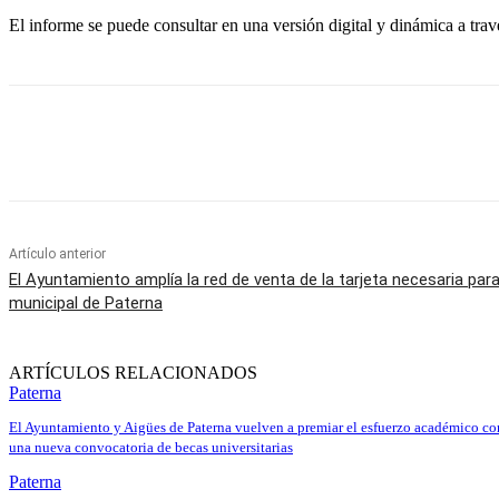
El informe se puede consultar en una versión digital y dinámica a travé
Cuota
Artículo anterior
El Ayuntamiento amplía la red de venta de la tarjeta necesaria para 
municipal de Paterna
ARTÍCULOS RELACIONADOS
Paterna
El Ayuntamiento y Aigües de Paterna vuelven a premiar el esfuerzo académico co
una nueva convocatoria de becas universitarias
Paterna