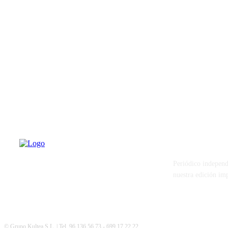
PATERNA AL
Periódico independ
nuestra edición im
© Grupo Kultea S.L. | Tel. 96 136 56 73 - 699 17 22 22