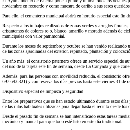
El Ayuntamiento de Paterna pone a punto y ultima todos los detalles p
noviembre en recuerdo y como muestra de cariño a sus seres querido
Para ello, el cementerio municipal abrirá en horario especial este fin
Respecto a los trabajos realizados de zonas verdes y arreglos florales,
crisantemos de colores rojo, blanco, amarillo y morado además de ciclám
municipales con valor patrimonial.
Durante los meses de septiembre y octubre se han venido realizando t
de las zonas ajardinadas del exterior, repintado, plantación y coloca
Un año más, el consistorio paternero ofrece un servicio especial de au
del uso de la tarjeta este fin de semana, desde La Canyada y que conec
Además, para las personas con movilidad reducida, el consistorio ofre
697 693 321)
y con reserva los días previos hasta este viernes 31 de 
Dispositivo especial de limpieza y seguridad
Entre los preparativos que se han estado ultimando durante estos días 
de las rutas habituales utilizadas para llegar hasta el recinto desde los 
Desde el pasado fin de semana se han intensificado estas tareas media
mecánico y manual para que todo esté listo en este día tradicional.