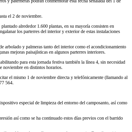
neros y paterneras podrán conmemorar esta fecha señalada del 1 de
hasta el 2 de noviembre.
an plantado alrededor 1.600 plantas, en su mayoría consisten en
lanar los parterres del interior y exterior de estas instalaciones
de arbolado y palmeras tanto del interior como el acondicionamiento
nas mejoras paisajísticas en algunos parterres interiores.
ilitando para esta jornada festiva también la línea 4, sin necesidad
e noviembre en distintos horarios.
icitar el mismo 1 de noviembre directa y telefónicamente (llamando al
677 564.
 dispositivo especial de limpieza del entorno del camposanto, así como
resión así como se ha continuado estos días previos con el barrido