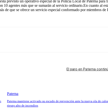
á previsto un operativo especial de la Policía Local de Paterna para fac
on 10 agentes más que se sumarán al servicio ordinario.En cuanto al est
ás de que se ofrece un servicio especial conformado por miembros de Pro
El paro en Paterna contin
Paterna
n
Paterna mantiene activado su escudo de prevención ante la nueva ola de calor
riesgo alto de incendios