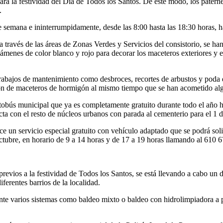
ara la festividad del Día de Todos los Santos. De este modo, los pater
s.
 de semana e ininterrumpidamente, desde las 8:00 hasta las 18:30 horas, 
 a través de las áreas de Zonas Verdes y Servicios del consistorio, se h
enes de color blanco y rojo para decorar los maceteros exteriores y enga
rabajos de mantenimiento como desbroces, recortes de arbustos y poda 
ción de maceteros de hormigón al mismo tiempo que se han acometido algu
tobús municipal que ya es completamente gratuito durante todo el año hab
ta con el resto de núcleos urbanos con parada al cementerio para el 1 d
ce un servicio especial gratuito con vehículo adaptado que se podrá sol
octubre, en horario de 9 a 14 horas y de 17 a 19 horas llamando al 610 
previos a la festividad de Todos los Santos, se está llevando a cabo un
diferentes barrios de la localidad.
nte varios sistemas como baldeo mixto o baldeo con hidrolimpiadora a p